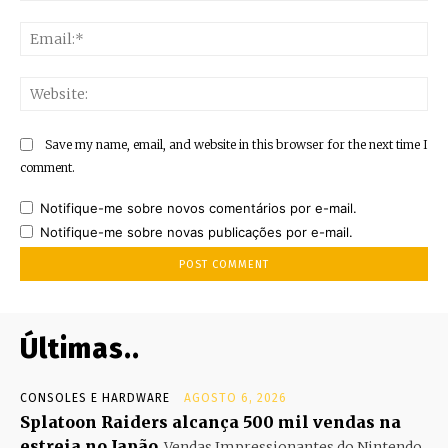
Ema
Web
Save my name, email, and website in this browser for the next time I
comment.
Notifique-me sobre novos comentários por e-mail.
Notifique-me sobre novas publicações por e-mail.
Últimas..
CONSOLES E HARDWARE
AGOSTO 6, 2026
Splatoon Raiders alcança 500 mil vendas na
estreia no Japão
Vendas Impressionantes do Nintendo