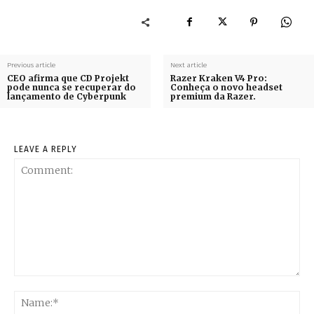
Previous article
Next article
CEO afirma que CD Projekt
Razer Kraken V4 Pro:
pode nunca se recuperar do
Conheça o novo headset
lançamento de Cyberpunk
premium da Razer.
LEAVE A REPLY
Comment:
Na