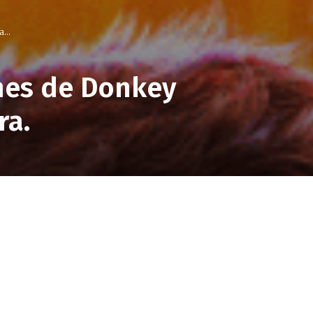
...
hes de Donkey
ra.