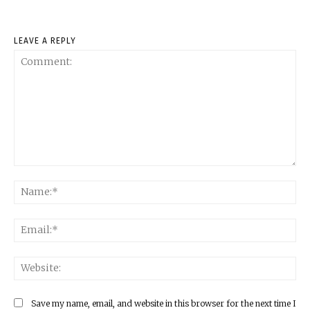
LEAVE A REPLY
Comment:
Na
Ema
Web
Save my name, email, and website in this browser for the next time I