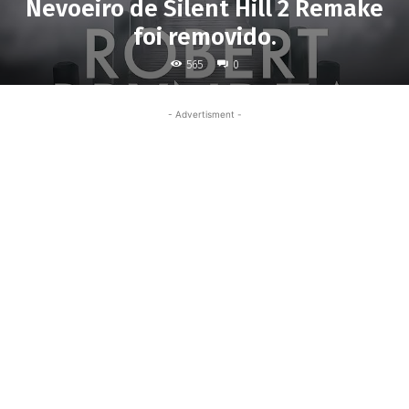
Nevoeiro de Silent Hill 2 Remake
foi removido.
565
0
- Advertisment -