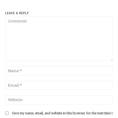
LEAVE A REPLY
Comment:
Na
Ema
Web
Save my name, email, and website in this browser for the next time I