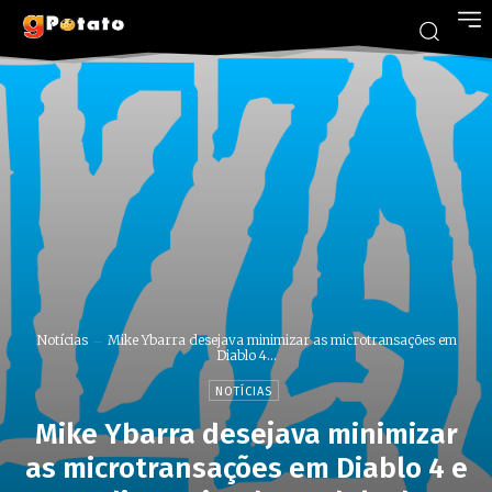
Notícias
Mike Ybarra desejava minimizar as microtransações em
Diablo 4...
NOTÍCIAS
Mike Ybarra desejava minimizar
as microtransações em Diablo 4 e