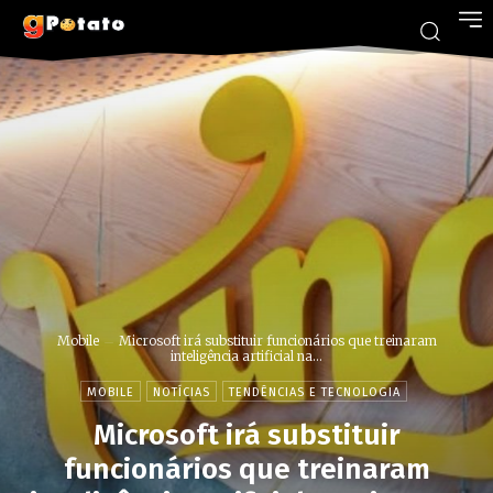
Mobile
Microsoft irá substituir funcionários que treinaram
inteligência artificial na...
MOBILE
NOTÍCIAS
TENDÊNCIAS E TECNOLOGIA
Microsoft irá substituir
funcionários que treinaram