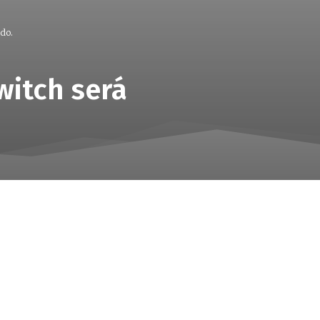
do.
itch será