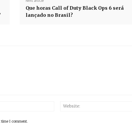
Next article
Que horas Call of Duty Black Ops 6 será
?
lançado no Brasil?
Email:*
t time I comment.