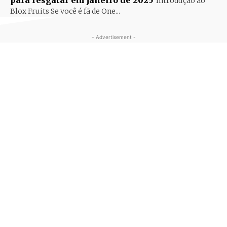
para resgatar em janeiro de 2025
Introdução ao
Blox Fruits Se você é fã de One...
- Advertisement -