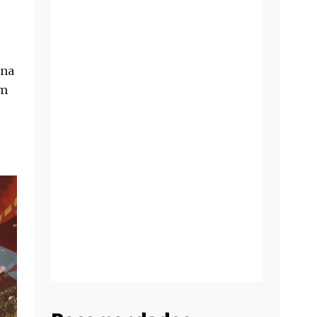
 na
em