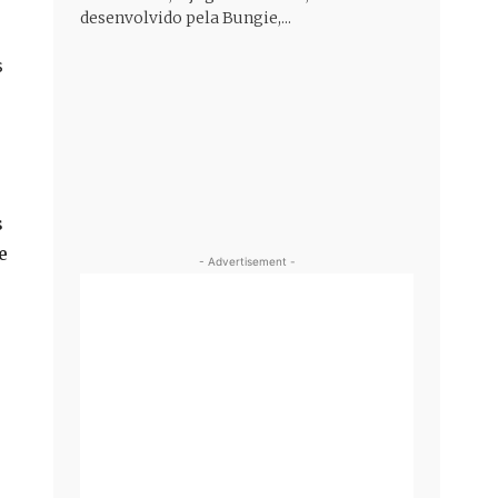
desenvolvido pela Bungie,...
s
s
e
- Advertisement -