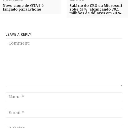
Previous article
Next article
Novo clone de GTA 5 é
Salário do CEO da Microsoft
lançado para iPhone
sobe 63%, alcançando 79,1
milhões de dólares em 2024.
LEAVE A REPLY
Comment:
Na
Ema
Web