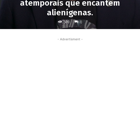
atemporais que encantem
alienígenas.
509
0
- Advertisment -