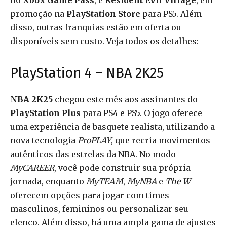
no
Xbox Game Pass
, e
Resident Evil Village
, em
promoção na
PlayStation Store
para PS5. Além
disso, outras franquias estão em oferta ou
disponíveis sem custo. Veja todos os detalhes:
PlayStation 4 – NBA 2K25
NBA 2K25
chegou este mês aos assinantes do
PlayStation Plus
para PS4 e PS5. O jogo oferece
uma experiência de basquete realista, utilizando a
nova tecnologia
ProPLAY
, que recria movimentos
autênticos das estrelas da NBA. No modo
MyCAREER
, você pode construir sua própria
jornada, enquanto
MyTEAM
,
MyNBA
e
The W
oferecem opções para jogar com times
masculinos, femininos ou personalizar seu
elenco. Além disso, há uma ampla gama de ajustes