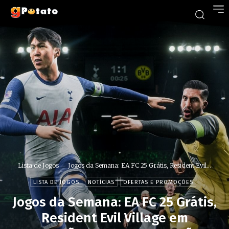
Lista de Jogos
Jogos da Semana: EA FC 25 Grátis, Resident Evil...
LISTA DE JOGOS
NOTÍCIAS
OFERTAS E PROMOÇÕES
Jogos da Semana: EA FC 25 Grátis,
Resident Evil Village em