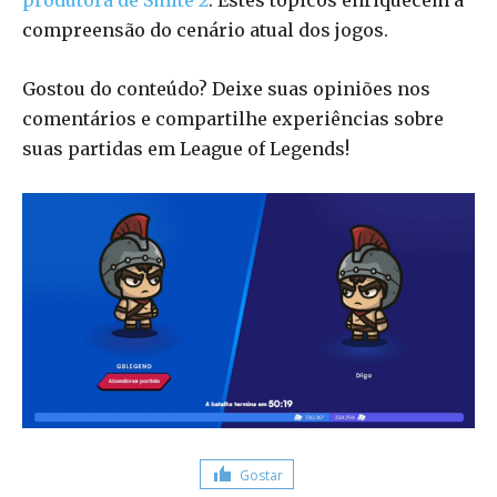
produtora de Smite 2
. Estes tópicos enriquecem a
compreensão do cenário atual dos jogos.
Gostou do conteúdo? Deixe suas opiniões nos
comentários e compartilhe experiências sobre
suas partidas em League of Legends!
Gostar