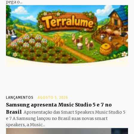
pega o...
LANÇAMENTOS
AGOSTO 5, 2026
Samsung apresenta Music Studio 5 e 7 no
Brasil
Apresentação das Smart Speakers Music Studio 5
e 7 A Samsung lançou no Brasil suas novas smart
speakers, a Music...