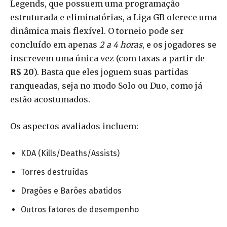
Legends, que possuem uma programação
estruturada e eliminatórias, a Liga GB oferece uma
dinâmica mais flexível. O torneio pode ser
concluído em apenas
2 a 4 horas
, e os jogadores se
inscrevem uma única vez (com taxas a partir de
R$ 20
). Basta que eles joguem suas partidas
ranqueadas, seja no modo Solo ou Duo, como já
estão acostumados.
Os aspectos avaliados incluem:
KDA (Kills/Deaths/Assists)
Torres destruídas
Dragões e Barões abatidos
Outros fatores de desempenho