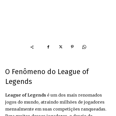
O Fenômeno do League of
Legends
League of Legends
é um dos mais renomados
jogos do mundo, atraindo milhões de jogadores
mensalmente em suas competições ranqueadas.