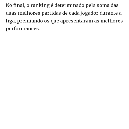
No final, o ranking é determinado pela soma das
duas melhores partidas de cada jogador durante a
liga, premiando os que apresentaram as melhores
performances.