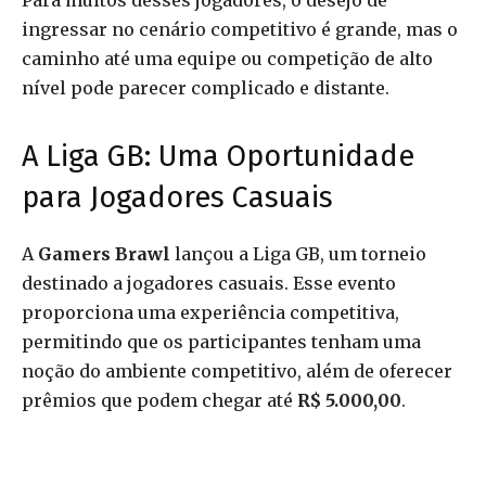
Para muitos desses jogadores, o desejo de
ingressar no cenário competitivo é grande, mas o
caminho até uma equipe ou competição de alto
nível pode parecer complicado e distante.
A Liga GB: Uma Oportunidade
para Jogadores Casuais
A
Gamers Brawl
lançou a Liga GB, um torneio
destinado a jogadores casuais. Esse evento
proporciona uma experiência competitiva,
permitindo que os participantes tenham uma
noção do ambiente competitivo, além de oferecer
prêmios que podem chegar até
R$ 5.000,00
.