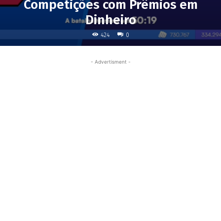
Competições com Prêmios em
Dinheiro
424
0
- Advertisment -