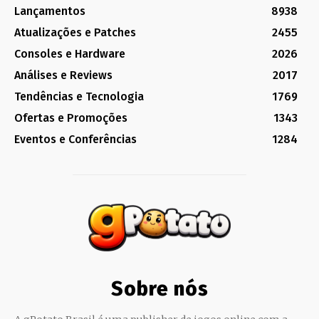
Lançamentos
8938
Atualizações e Patches
2455
Consoles e Hardware
2026
Análises e Reviews
2017
Tendências e Tecnologia
1769
Ofertas e Promoções
1343
Eventos e Conferências
1284
Sobre nós