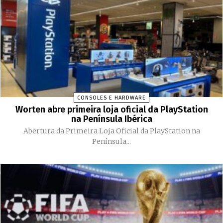
CONSOLES E HARDWARE
Worten abre primeira loja oficial da PlayStation
na Península Ibérica
Abertura da Primeira Loja Oficial da PlayStation na
Península...