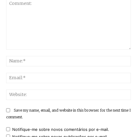
Comment:
Na
Ema
Web
Save my name, email, and website in this browser for the next time I
comment.
Notifique-me sobre novos comentários por e-mail.
Notifique-me sobre novas publicações por e-mail.