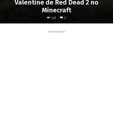
Valentine de Red Dead 2 no
Minecraft
248
0
- Advertisment -