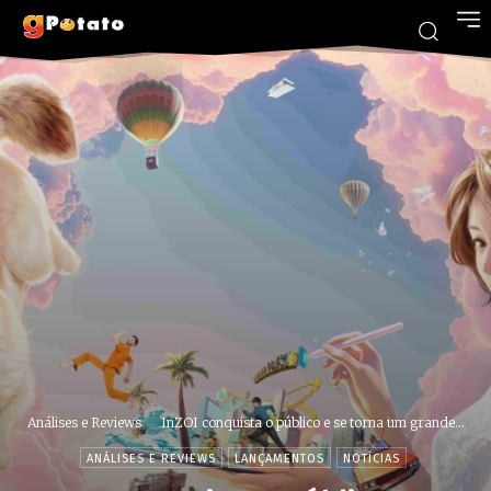
Análises e Reviews
InZOI conquista o público e se torna um grande...
ANÁLISES E REVIEWS
LANÇAMENTOS
NOTÍCIAS