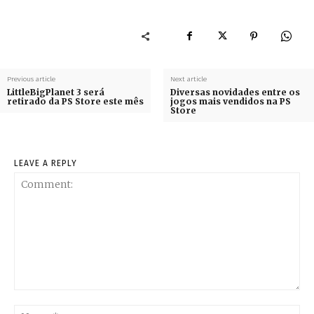
Previous article
Next article
LittleBigPlanet 3 será
Diversas novidades entre os
retirado da PS Store este mês
jogos mais vendidos na PS
Store
LEAVE A REPLY
Comment:
Na