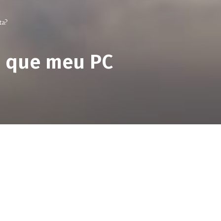
ta?
á que meu PC