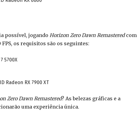
MD Radeon RX 6800
ia possível, jogando
Horizon Zero Dawn Remastered
com
FPS, os requisitos são os seguintes:
 7 5700X
MD Radeon RX 7900 XT
on Zero Dawn Remastered
? As belezas gráficas e a
cionarão uma experiência única.