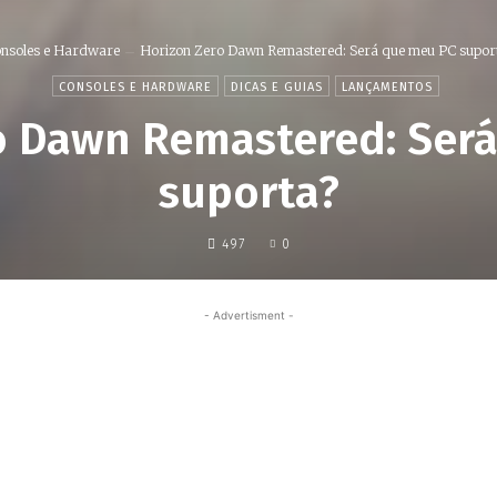
nsoles e Hardware
Horizon Zero Dawn Remastered: Será que meu PC supor
CONSOLES E HARDWARE
DICAS E GUIAS
LANÇAMENTOS
o Dawn Remastered: Ser
suporta?
497
0
- Advertisment -
Share