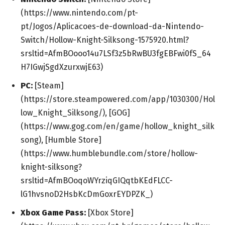
(https://www.nintendo.com/pt-
pt/Jogos/Aplicacoes-de-download-da-Nintendo-
Switch/Hollow-Knight-Silksong-1575920.html?
srsltid=AfmBOooo14u7LSf3z5bRwBU3fgEBFwi0fS_64
H7IGwjSgdXzurxwjE63)
PC:
[Steam]
(https://store.steampowered.com/app/1030300/Hol
low_Knight_Silksong/), [GOG]
(https://www.gog.com/en/game/hollow_knight_silk
song), [Humble Store]
(https://www.humblebundle.com/store/hollow-
knight-silksong?
srsltid=AfmBOoqoWYrziqGIQqtbKEdFLCC-
lG1hvsnoD2HsbKcDmGoxrEYDPZK_)
Xbox Game Pass:
[Xbox Store]