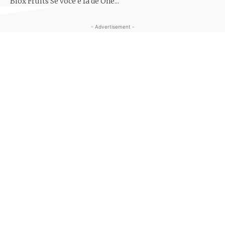
Blox Fruits Se você é fã de One...
- Advertisement -