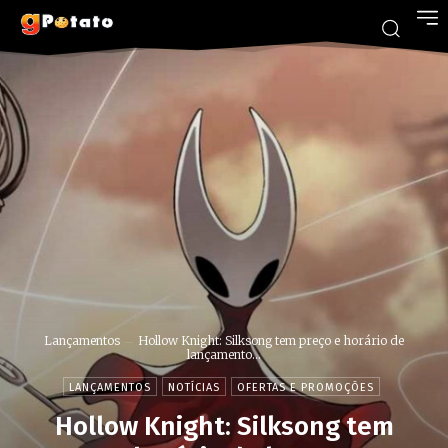
Lançamentos
Hollow Knight: Silksong tem preço e horário de
lançamento...
LANÇAMENTOS
NOTÍCIAS
OFERTAS E PROMOÇÕES
Hollow Knight: Silksong tem