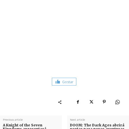
Gostar
Previous article
Next article
A Knight of the Seven
DOOM: The Dark Ages abrirá
Kingdoms apresentará
portas para novas aventuras