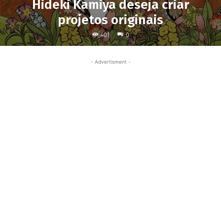
Hideki Kamiya deseja criar
projetos originais
401
0
- Advertisment -