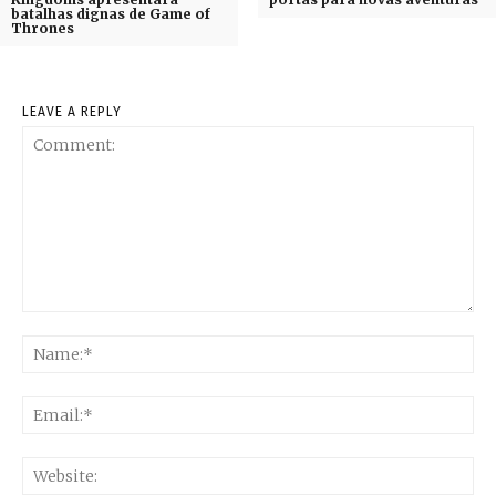
batalhas dignas de Game of
Thrones
LEAVE A REPLY
Comment:
Na
Ema
Web