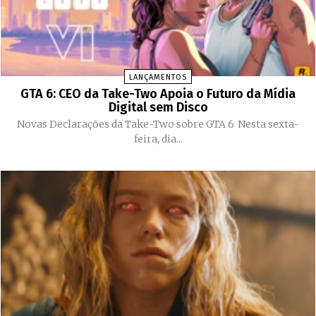
LANÇAMENTOS
GTA 6: CEO da Take-Two Apoia o Futuro da Mídia
Digital sem Disco
Novas Declarações da Take-Two sobre GTA 6 Nesta sexta-
feira, dia...