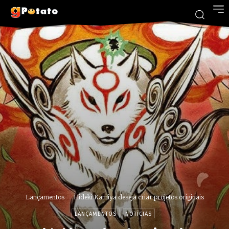
Lançamentos
Hideki Kamiya deseja criar projetos originais
LANÇAMENTOS
NOTÍCIAS