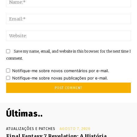
Ema
Web
Save my name, email, and website in this browser for the next time I
comment.
Notifique-me sobre novos comentários por e-mail.
Notifique-me sobre novas publicações por e-mail.
Últimas..
ATUALIZAÇÕES E PATCHES
AGOSTO 7, 2026
Final Fantasy 7 Revelation: A História