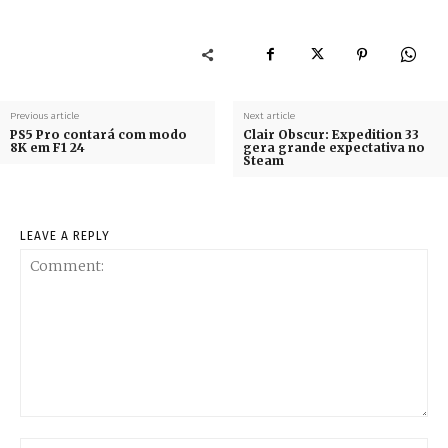
Previous article
Next article
PS5 Pro contará com modo
Clair Obscur: Expedition 33
8K em F1 24
gera grande expectativa no
Steam
LEAVE A REPLY
Comment:
Na