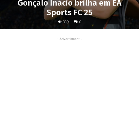
Gonçalo Inácio brilha em EA
Sports FC 25
339
0
- Advertisment -