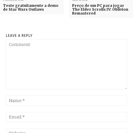
Previous article
Next article
Teste gratuitamente a demo
Preço de um PC para jogar
de Star Wars Outlaws
The Elder Scrolls IV: Oblivion
Remastered
LEAVE A REPLY
Comment:
Na
Ema
Web