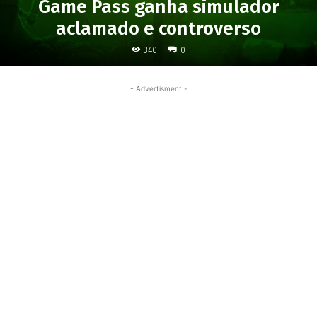
Game Pass ganha simulador
aclamado e controverso
340
0
- Advertisment -