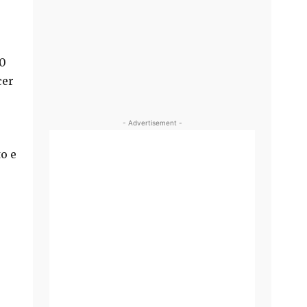
00
cer
- Advertisement -
o e