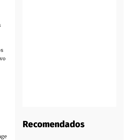
s
os
ivo
Recomendados
nge