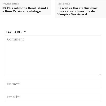
Previous article
Next article
PS Plus adiciona Dead Island 2
Descubra Karate Survivor,
e Dino Crisis ao catálogo
uma versão divertida de
Vampire Survivors!
LEAVE A REPLY
Comment:
Na
Ema