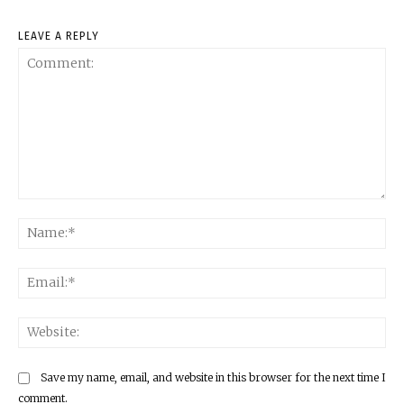
LEAVE A REPLY
Comment:
Na
Ema
Web
Save my name, email, and website in this browser for the next time I
comment.