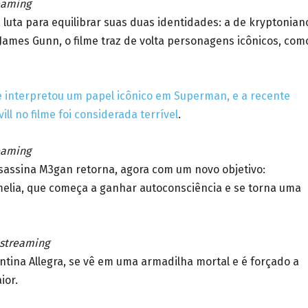
eaming
luta para equilibrar suas duas identidades: a de kryptonian
 James Gunn, o filme traz de volta personagens icônicos, com
 interpretou um papel icônico em Superman, e a recente
ll no filme foi considerada
terrível
.
eaming
ssassina M3gan retorna, agora com um novo objetivo:
lia, que começa a ganhar autoconsciência e se torna uma
 streaming
ntina Allegra, se vê em uma armadilha mortal e é forçado a
ior.