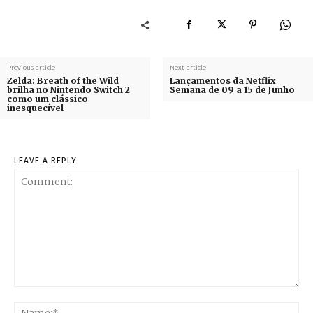
Previous article
Next article
Zelda: Breath of the Wild
Lançamentos da Netflix
brilha no Nintendo Switch 2
Semana de 09 a 15 de Junho
como um clássico
inesquecível
LEAVE A REPLY
Comment:
Na