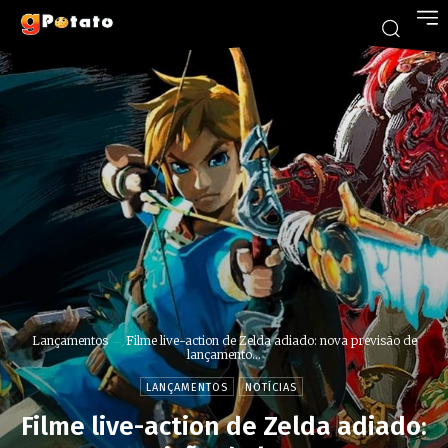
Lançamentos
Filme live-action de Zelda adiado: nova previsão de
lançamento...
LANÇAMENTOS
NOTÍCIAS
Filme live-action de Zelda adiado: