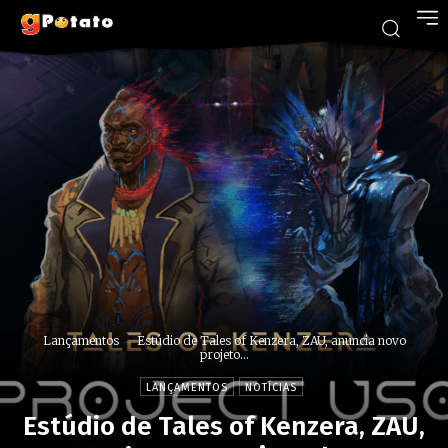
Lançamentos
Estúdio de Tales of Kenzera, ZAU, anuncia novo
projeto...
LANÇAMENTOS
NOTÍCIAS
Estúdio de Tales of Kenzera, ZAU,