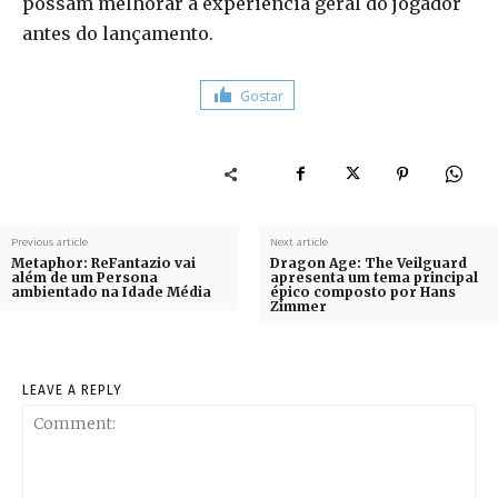
possam melhorar a experiência geral do jogador
antes do lançamento.
Gostar
Previous article
Next article
Metaphor: ReFantazio vai
Dragon Age: The Veilguard
além de um Persona
apresenta um tema principal
ambientado na Idade Média
épico composto por Hans
Zimmer
LEAVE A REPLY