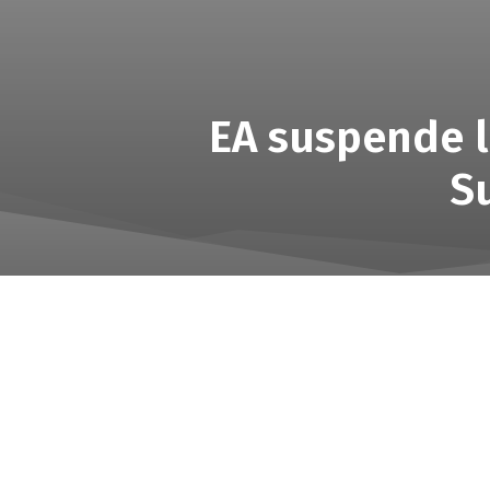
EA suspende l
Su