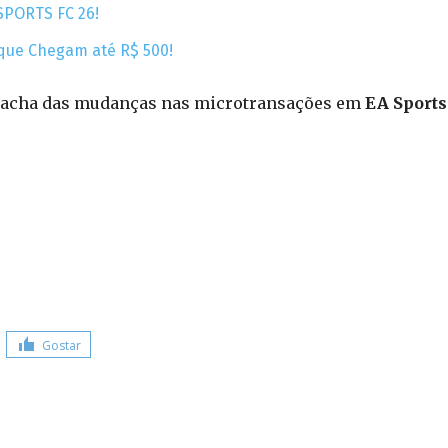
SPORTS FC 26!
 que Chegam até R$ 500!
cê acha das mudanças nas microtransações em
EA Sports
Gostar
Share