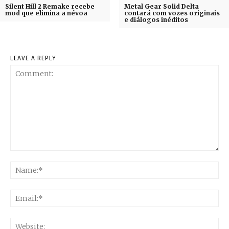
Silent Hill 2 Remake recebe
Metal Gear Solid Delta
mod que elimina a névoa
contará com vozes originais
e diálogos inéditos
LEAVE A REPLY
Comment:
Na
Ema
Web