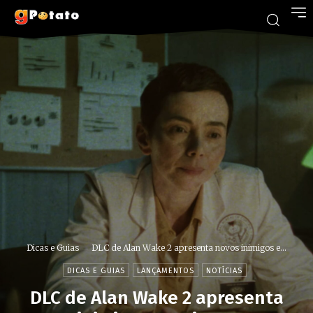
Dicas e Guias
DLC de Alan Wake 2 apresenta novos inimigos e...
DICAS E GUIAS
LANÇAMENTOS
NOTÍCIAS
DLC de Alan Wake 2 apresenta