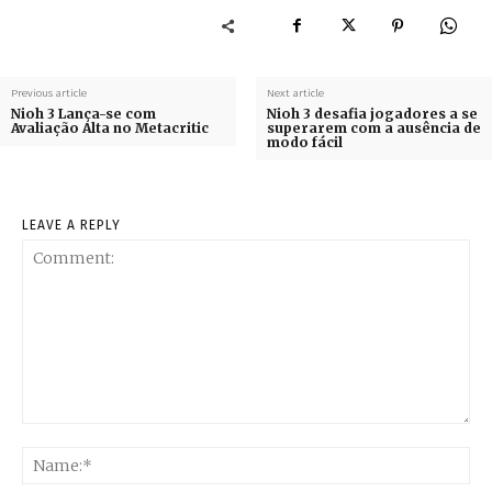
Previous article
Next article
Nioh 3 Lança-se com
Nioh 3 desafia jogadores a se
Avaliação Alta no Metacritic
superarem com a ausência de
modo fácil
LEAVE A REPLY
Comment:
Na