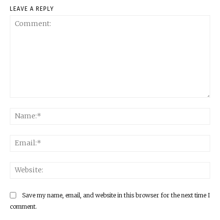
LEAVE A REPLY
Comment:
Na
Ema
Web
Save my name, email, and website in this browser for the next time I
comment.