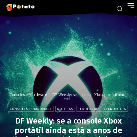
Consoles e Hardware
DF Weekly: se a console Xbox portátil ainda
está...
CONSOLES E HARDWARE
NOTÍCIAS
TENDÊNCIAS E TECNOLOGIA
DF Weekly: se a console Xbox
portátil ainda está a anos de