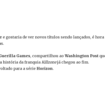
e
e gostaria de ver novos títulos sendo lançados, é hora
as.
Guerilla Games
, compartilhou ao
Washington Post
que
a história da franquia
Killzone
já chegou ao fim.
voltado para a série
Horizon
.