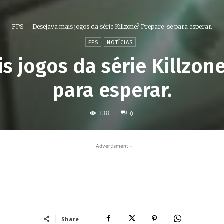
FPS
Desejava mais jogos da série Killzone? Prepare-se para esperar.
FPS
NOTÍCIAS
s jogos da série Killzon
para esperar.
338
0
- Advertisment -
Share