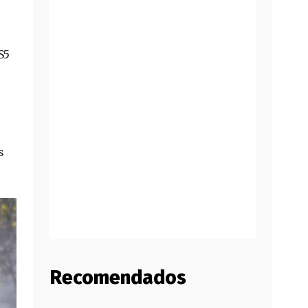
S5
s
Recomendados