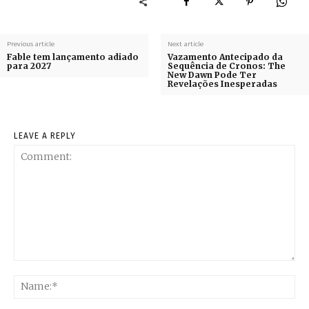
Previous article
Next article
Fable tem lançamento adiado
Vazamento Antecipado da
para 2027
Sequência de Cronos: The
New Dawn Pode Ter
Revelações Inesperadas
LEAVE A REPLY
Comment:
Na