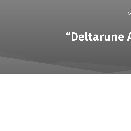
C
“Deltarune 