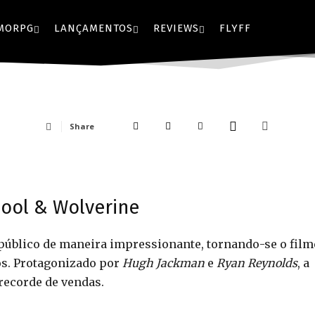
- Advertisment -
MORPG
LANÇAMENTOS
REVIEWS
FLYFF
Share
ool & Wolverine
público de maneira impressionante, tornando-se o film
os. Protagonizado por
Hugh Jackman
e
Ryan Reynolds
, a
recorde de vendas.