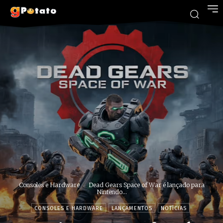
Consoles e Hardware
Dead Gears Space of War é lançado para
Nintendo...
CONSOLES E HARDWARE
LANÇAMENTOS
NOTÍCIAS