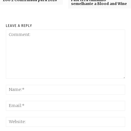
semelhante a Blood and Wine
LEAVE A REPLY
Comment:
Na
Ema
Web