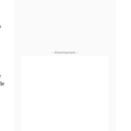
m
o
- Advertisement -
e
de