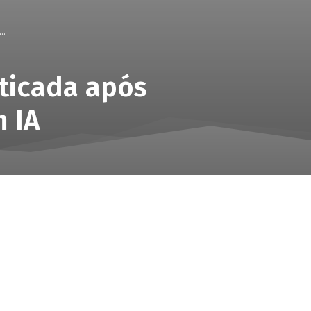
..
iticada após
 IA