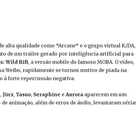
e alta qualidade como *Arcane* e o grupo virtual K/DA,
o de um trailer gerado por inteligência artificial para
: Wild Rift
, a versão mobile do famoso MOBA. O vídeo,
sa Weibo, rapidamente se tornou motivo de piada na
o à forte repercussão negativa.
l
,
Jinx
,
Yasuo
,
Seraphine
e
Aurora
aparecem em um
 e de animação, além de erros de áudio, levantaram séria