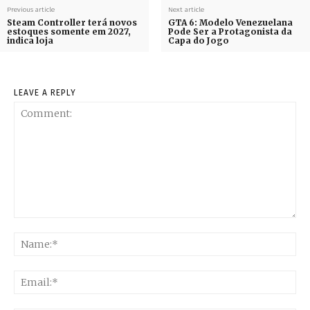
Previous article
Next article
Steam Controller terá novos
GTA 6: Modelo Venezuelana
estoques somente em 2027,
Pode Ser a Protagonista da
indica loja
Capa do Jogo
LEAVE A REPLY
Comment:
Na
Ema