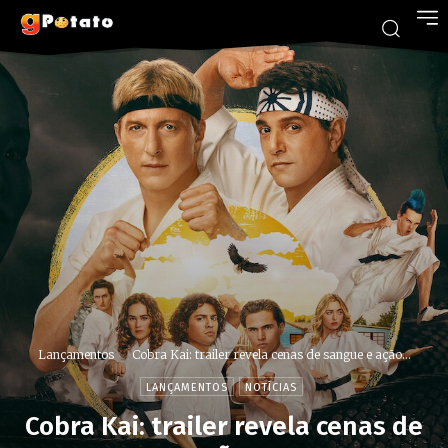
Lançamentos
Cobra Kai: trailer revela cenas de sangue e ação...
LANÇAMENTOS
NOTÍCIAS
Cobra Kai: trailer revela cenas de