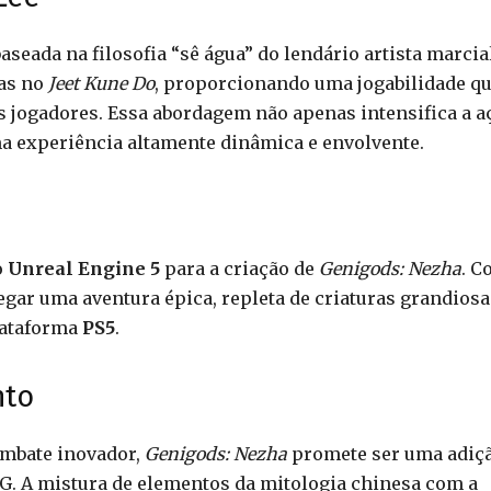
aseada na filosofia “sê água” do lendário artista marcia
das no
Jeet Kune Do
, proporcionando uma jogabilidade q
os jogadores. Essa abordagem não apenas intensifica a a
 experiência altamente dinâmica e envolvente.
o
Unreal Engine 5
para a criação de
Genigods: Nezha
. C
egar uma aventura épica, repleta de criaturas grandiosa
lataforma
PS5
.
nto
ombate inovador,
Genigods: Nezha
promete ser uma adiç
PG. A mistura de elementos da mitologia chinesa com a