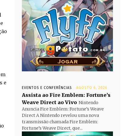
l
ue
ção
om
s e
EVENTOS E CONFERÊNCIAS
AGOSTO 6, 2026
Assista ao Fire Emblem: Fortune’s
Weave Direct ao Vivo
Nintendo
Anuncia Fire Emblem: Fortune’s Weave
Direct A Nintendo revelou uma nova
transmissão chamada Fire Emblem:
ão
Fortune’s Weave Direct, que...