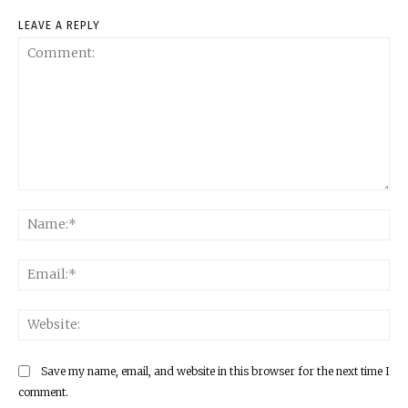
LEAVE A REPLY
Comment:
Na
Ema
Web
Save my name, email, and website in this browser for the next time I
comment.