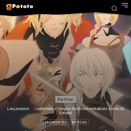
Lançamentos
Castlevania e Vampire Survivors revitalizam a série da
Konami.
LANÇAMENTOS
NOTÍCIAS