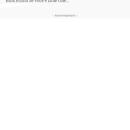
Blox Fruits Se você é fã de One...
- Advertisement -