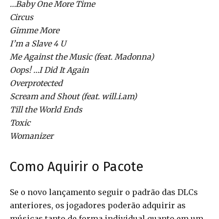
…Baby One More Time
Circus
Gimme More
I’m a Slave 4 U
Me Against the Music (feat. Madonna)
Oops! …I Did It Again
Overprotected
Scream and Shout (feat. will.i.am)
Till the World Ends
Toxic
Womanizer
Como Aquirir o Pacote
Se o novo lançamento seguir o padrão das DLCs
anteriores, os jogadores poderão adquirir as
músicas tanto de forma individual quanto em um