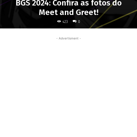
BGS 2024: Confira as fotos do
Meet and Greet!
423
0
- Advertisment -