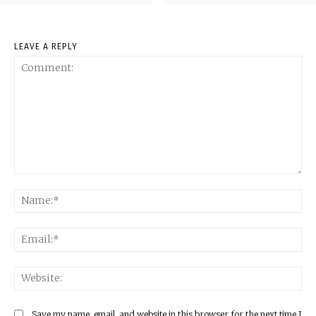
LEAVE A REPLY
Comment:
Na
Ema
Web
Save my name, email, and website in this browser for the next time I