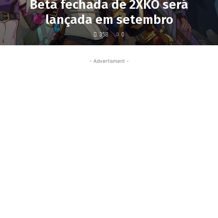
Beta fechada de 2XKO será
lançada em setembro
358
0
- Advertisment -