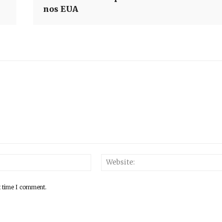
nos EUA
Email:*
t time I comment.