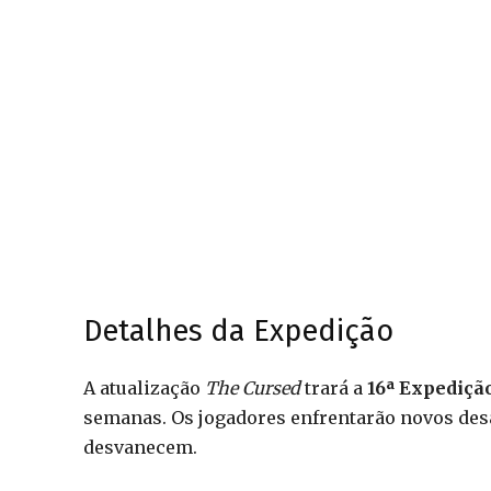
Detalhes da Expedição
A atualização
The Cursed
trará a
16ª Expediçã
semanas. Os jogadores enfrentarão novos desa
desvanecem.