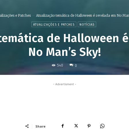
alizações e Patches
Atualização temática de Halloween é revelada em No Man'
ATUALIZAÇÕES E PATCHES
NOTÍCIAS
 temática de Halloween é
No Man’s Sky!
540
0
- Advertisment -
Share